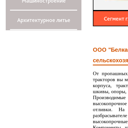
Машиностроение
Сегмент 
Архитектурное литье
ООО "Белкас
сельскохозя
От пропашных,
тракторов вы м
корпуса, тра
шкивы, опоры, 
Производимые
высокопрочно
отливки. На 
разбрасывате
высокопрочные 
Компоненты ч