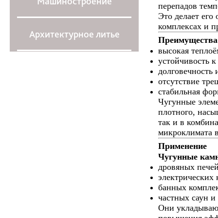
Машиностроение
перепадов темп
Это делает его
комплексах и п
Архитектурное литье
Преимущества
высокая теплоё
устойчивость к
долговечность 
отсутствие тре
стабильная фор
Чугунные элеме
плотного, насы
так и в комбин
микроклимата в
Применение
Чугунные камн
дровяных пече
электрических 
банных комплек
частных саун и
Они укладывают
повышения эфф