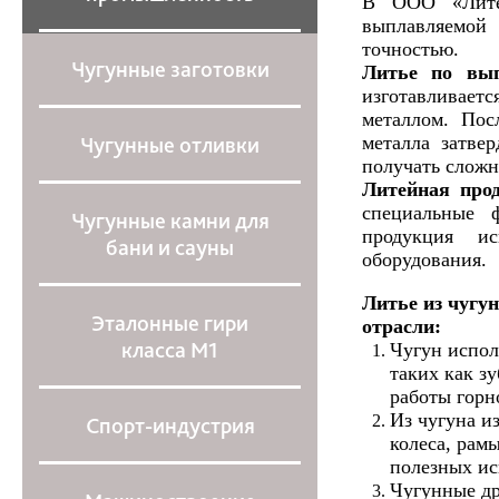
В ООО «Литей
выплавляемой
точностью.
Чугунные заготовки
Литье по вы
изготавливает
металлом. Пос
металла затвер
Чугунные отливки
получать сложн
Литейная про
специальные 
Чугунные камни для
продукция ис
бани и сауны
оборудования.
Литье из чугу
Эталонные гири
отрасли:
класса М1
Чугун испол
таких как з
работы горн
Из чугуна и
Спорт-индустрия
колеса, рам
полезных ис
Чугунные др