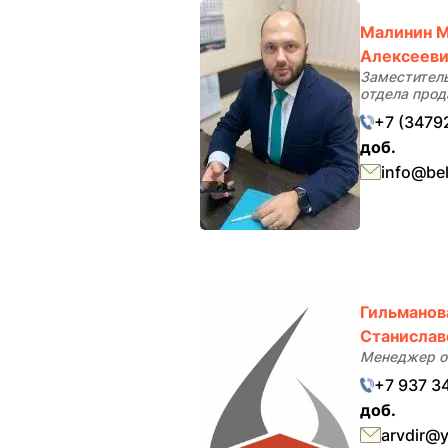
Малинин 
Алексеев
Заместитель
отдела про
+7 (3479
доб.
info@bel
Гильманов
Станислав
Менеджер о
‪+7 937 
доб.
arvdir@