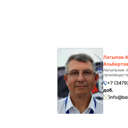
Латыпов 
Альберто
Начальник л
производст
+7 (3479
доб.
info@bel