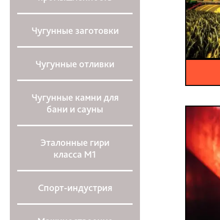
Чугунные заготовки
Чугунные отливки
Чугунные камни для
бани и сауны
Эталонные гири
класса М1
Спорт-индустрия