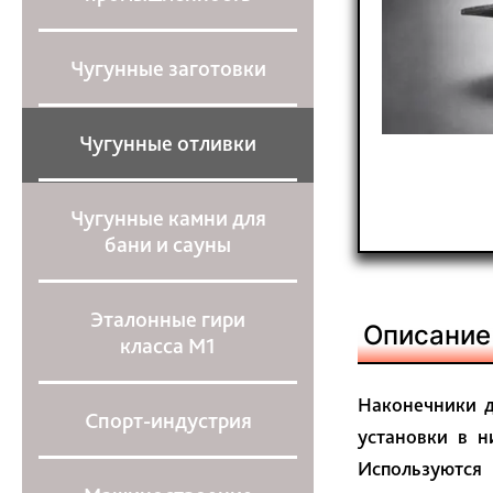
Чугунные заготовки
Чугунные отливки
Чугунные камни для
бани и сауны
Эталонные гири
Описание
класса М1
Наконечники д
Спорт-индустрия
установки в н
Используются