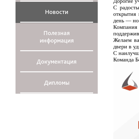
Дорогие у
С радость
Новости
открытия 
день — но
Компания 
Полезная
поддержи
информация
Желаем ва
двери в у
С наилуч
Команда Б
Документация
Дипломы