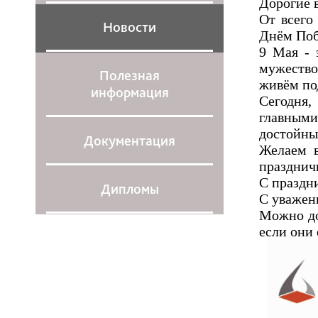
Дорогие в
От всего
Новости
Днём По
9 Мая - 
мужество
Полезная
живём по
информация
Сегодня,
главным
достойны
Документация
Желаем в
праздничн
С праздн
Дипломы
С уважен
Можно до
если они 