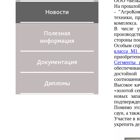
ООО «Белка
На прошлой
Новости
- "АгроКом
техники, п
комплекса.
В числе у
Полезная
производст
информация
стороны пос
Особым спр
класса М1 
приобретено
Документация
Сегменты 
обеспечива
достойной 
соотношение
Дипломы
Высокое ка
«золотой се
новых запа
подтвержде
Помимо это
саун, а так
Участие в 
укрепить де