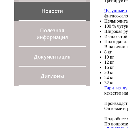
Тренируйте
Новости
Чугунные ц
фитнес-зало
Цельнолита
100 % чугу
Полезная
Широкая руч
информация
Износостой
Подходят д
В наличии в
8 кг
Документация
10 кг
12 кг
16 кг
20 кг
Дипломы
24 кг
32 кг
Гири из чу
качество на
Производст
Оптовые и 
Подробнее ч
По вопросам