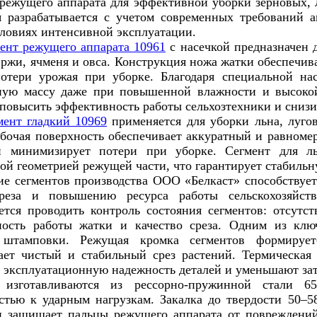
режущего аппарата для эффективной уборки зерновых, 
 разрабатывается с учетом современных требований а
словиях интенсивной эксплуатации.
ент режущего аппарата 10961
с насечкой предназначен д
ржи, ячменя и овса. Конструкция ножа жатки обеспечив
отери урожая при уборке. Благодаря специальной нас
ную массу даже при повышенной влажности и высокой
 повысить эффективность работы сельхозтехники и снизи
мент гладкий 10969
применяется для уборки льна, лугов
абочая поверхность обеспечивает аккуратный и равноме
и минимизирует потери при уборке. Сегмент для ль
ой геометрией режущей части, что гарантирует стабильн
е сегментов производства ООО «Белкаст» способствуе
 реза и повышению ресурса работы сельскохозяйст
ется проводить контроль состояния сегментов: отсутс
ость работы жатки и качество среза. Одним из клю
 штамповки. Режущая кромка сегментов формирует
ает чистый и стабильный срез растений. Термическая
эксплуатационную надежность деталей и уменьшают зат
 изготавливаются из рессорно-пружинной стали 6
стью к ударным нагрузкам. Закалка до твердости 50
и защищает пальцы режущего аппарата от повреждени