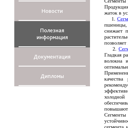
Сегменты 
Продукция
Новости
жаток в у
1.
Сегм
пшеницы, 
Полезная
снижает п
информация
раститель
позволяет
2.
Сег
Гладкая р
Документация
волокна 
оптимальн
Применени
Дипломы
качества
рекоменду
эффективн
холодной
обеспечив
повышают 
Сегменты
устойчиво
сегмента 