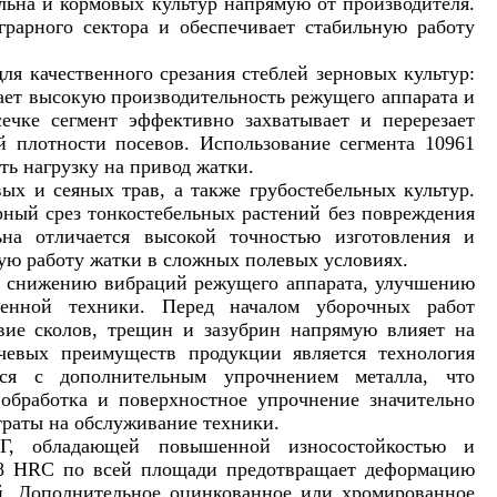
льна и кормовых культур напрямую от производителя.
грарного сектора и обеспечивает стабильную работу
ля качественного срезания стеблей зерновых культур:
ает высокую производительность режущего аппарата и
ечке сегмент эффективно захватывает и перерезает
 плотности посевов. Использование сегмента 10961
ть нагрузку на привод жатки.
ых и сеяных трав, а также грубостебельных культур.
рный срез тонкостебельных растений без повреждения
на отличается высокой точностью изготовления и
ую работу жатки в сложных полевых условиях.
т снижению вибраций режущего аппарата, улучшению
венной техники. Перед началом уборочных работ
твие сколов, трещин и зазубрин напрямую влияет на
чевых преимуществ продукции является технология
ся с дополнительным упрочнением металла, что
 обработка и поверхностное упрочнение значительно
раты на обслуживание техники.
5Г, обладающей повышенной износостойкостью и
–58 HRC по всей площади предотвращает деформацию
й. Дополнительное оцинкованное или хромированное