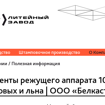
дство
Штамповочное производство
О Комп
нии
/
Полезная информация
енты режущего аппарата 10
овых и льна | ООО «Белкас