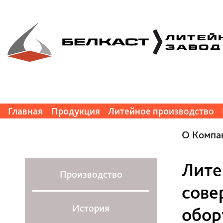
Главная
Продукция
Литейное производство
О Компа
Лите
Производство
сове
История
обор