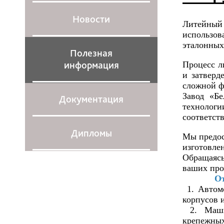
Новости
Литейный
использов
эталонных 
Полезная
информация
Процесс л
и затверд
сложной ф
Завод «Бе
Документация
технологи
соответст
Дипломы
Мы предос
изготовле
Обращаясь
ваших про
От
1. Автомо
корпусов 
2. Машин
крепежных