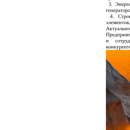
3. Энерге
генераторо
4. Строи
элементов
Актуальн
Предприят
и сотру
конкурент