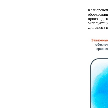
Калибровоч
оборудован
производит
эксплуатац
Для заказа 