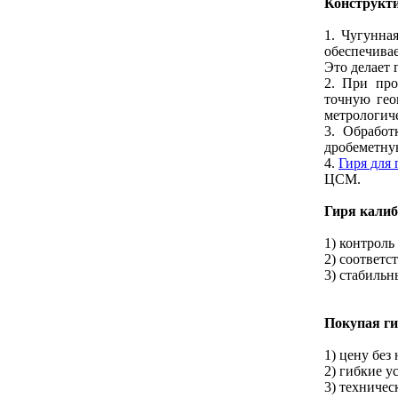
Конструкти
1. Чугунна
обеспечива
Это делает
2. При про
точную гео
метрологиче
3. Обработ
дробеметную
4.
Гиря для 
ЦСМ.
Гиря калиб
1) контроль
2) соответс
3) стабильн
Покупая ги
1) цену без
2) гибкие у
3) техничес