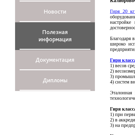
Калибровоч
Новости
Гиря 20 к
оборудован
настройке 
достовернос
Полезная
информация
Благодаря 
широко исп
предприяти
Документация
Гири клас
1) весов ср
2) весоизм
3) промышл
Дипломы
4) систем в
Эталонная 
технологиче
Гиря класс
1) при перв
2) в аккред
3) на предп